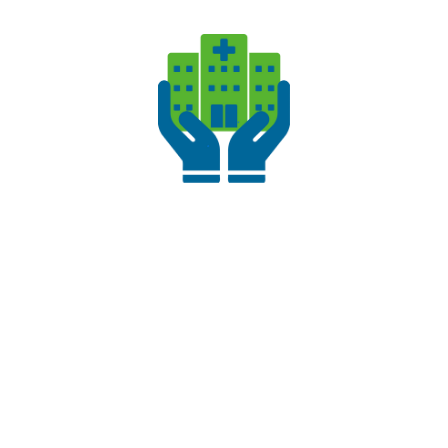
monitorare condizioni croniche con maggiore
precisione.
L’integrazione di queste tecnologie nel sistema
sanitario non solo migliora l’efficienza
dell’assistenza, ma permette ai pazienti di assumere
un ruolo più attivo e informato nella gestione della
propria salute.
Potrebbe interessarti anche il nostro articolo
:
Telemedicina e assistenza remota: il futuro della
sanità
Ostacoli al
coinvolgimento del
paziente e come