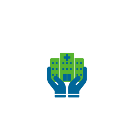
– Backup automatici e sicuri.
– Gestione granulare dei permessi utente.
– Registrazione degli accessi e delle modifiche ai
dati.
Queste misure non solo proteggono lo studio
medico e i pazienti, ma anche costruiscono fiducia
e credibilità, elementi essenziali nel settore
sanitario.
In conclusione, un
software gestionale per
poliambulatori medici
che incorpora queste
cinque caratteristiche fondamentali può
trasformare radicalmente l’efficienza e la qualità
dell’assistenza fornita. Scegliere il
gestionale
studio medico
giusto è un investimento cruciale